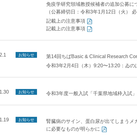
免疫学研究領域教授候補者の追加公募に
（公募締切日：令和3年1月12日（火） 
記載上の注意事項
記載上の注意事項
2.1
お知らせ
第14回ちばBasic & Clinical Research Con
令和3年2月4日（木）9:20〜13:20：ゐ
1.30
お知らせ
令和3年度一般入試「千葉県地域枠入試
1.19
お知らせ
腎臓病のサイン、蛋白尿が出てしまうメ
に必要なものが明らかに