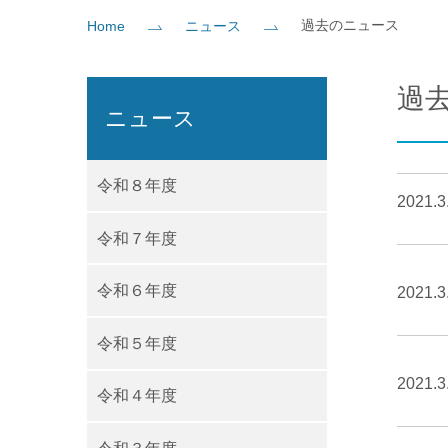
過去のニュース
Home
ニュース
社会貢献
企業の方
大学院志望の方
医学部志望の方
卒業生の方
在学生・教員の方
お問い
過
ニュース
令和８年度
2021.3
令和７年度
令和６年度
2021.3
令和５年度
2021.3
令和４年度