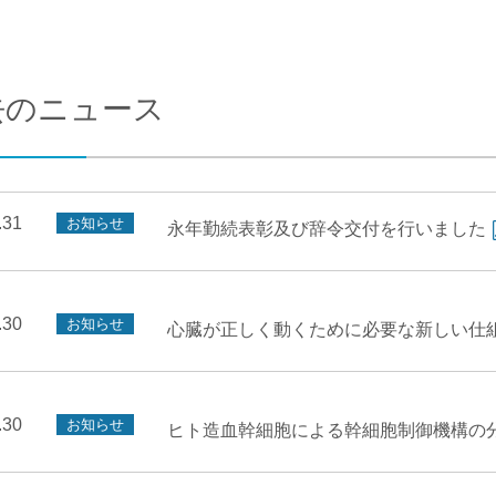
合わせ
交通アクセス
去のニュース
.31
お知らせ
永年勤続表彰及び辞令交付を行いました
.30
お知らせ
心臓が正しく動くために必要な新しい仕
.30
お知らせ
ヒト造血幹細胞による幹細胞制御機構の