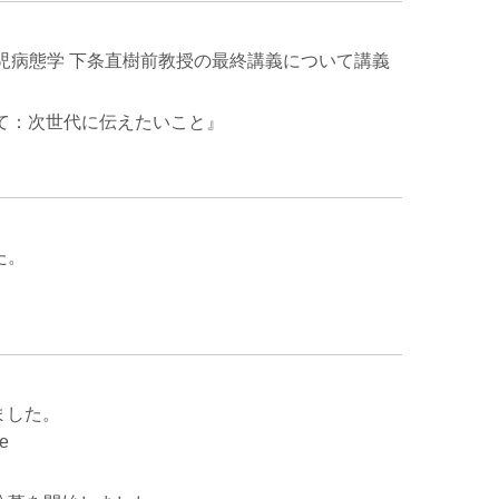
小児病態学 下条直樹前教授の最終講義について講義
て：次世代に伝えたいこと』
た。
ました。
e