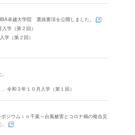
IBA卓越大学院 選抜要項を公開しました。
月入学（第２回）
学（第２回）
た。
）
）、令和３年１０月入学（第１回）
シンポジウムｉｎ千葉～台風被害とコロナ禍の複合災
た。