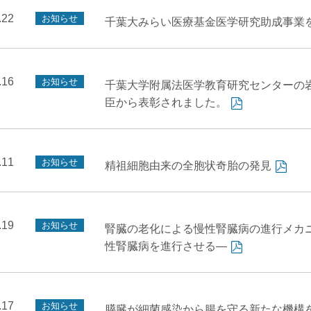
.22
お知らせ
千葉大みらい医療基金医学研究助成事業
.16
お知らせ
千葉大学附属法医学教育研究センターの
臣から表彰されました。
.11
お知らせ
精祖細胞由来の全胞状奇胎の発見
.19
お知らせ
腎臓の老化による慢性腎臓病の進行メカ
性腎臓病を進行させる—
.17
お知らせ
膵臓が細菌感染から腸を守る新たな機構