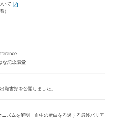
ついて
必着）
ference
のはな記念講堂
」出願書類
を公開しました。
カニズムを解明＿血中の蛋白をろ過する最終バリア