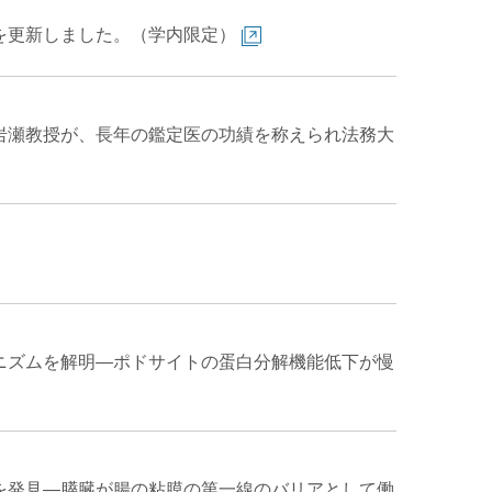
を更新しました。（学内限定）
岩瀬教授が、長年の鑑定医の功績を称えられ法務大
ニズムを解明—ポドサイトの蛋白分解機能低下が慢
を発見―膵臓が腸の粘膜の第一線のバリアとして働