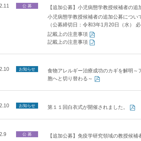
2.11
公 募
【追加公募】小児病態学教授候補者の追
小児病態学教授候補者の追加公募につい
（公募締切日：令和3年1月20日（水） 
記載上の注意事項
記載上の注意事項
2.10
お知らせ
食物アレルギー治療成功のカギを解明～
胞へと切り替わる～
2.10
お知らせ
第１１回白衣式が開催されました。
2.9
公 募
【追加公募】免疫学研究領域の教授候補