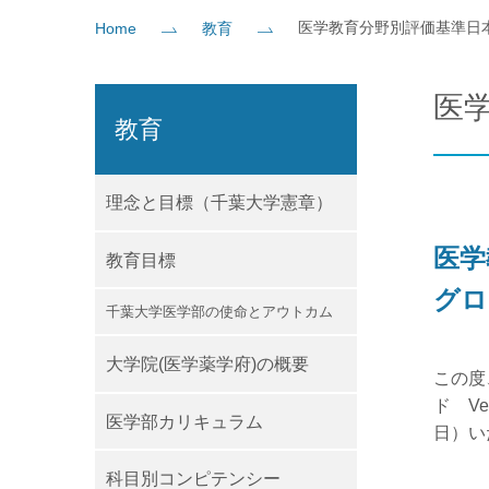
医学教育分野別評価基準日
Home
教育
社会貢献
企業の方
大学院志望の方
医学部志望の方
卒業生の方
在学生・教員の方
お問い
医
教育
理念と目標（千葉大学憲章）
医学
教育目標
グロ
千葉大学医学部の使命とアウトカム
大学院(医学薬学府)の概要
この度
ド V
医学部カリキュラム
日）い
科目別コンピテンシー