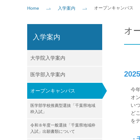
オープンキャンパス
Home
入学案内
社会貢献
企業の方
大学院志望の方
医学部志望の方
卒業生の方
在学生・教員の方
お問い
オ
入学案内
大学院入学案内
20
医学部入学案内
今
オープンキャンパス
オ
い
医学部学校推薦型選抜「千葉県地域
枠入試」
ど
を
令和８年度一般選抜「千葉県地域枠
入試」出願書類について
・