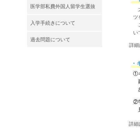
医学部私費外国人留学生選抜
大
ツ
入学手続きについて
ご
い
過去問題について
詳細
・
①
西
歩
②
見
詳細