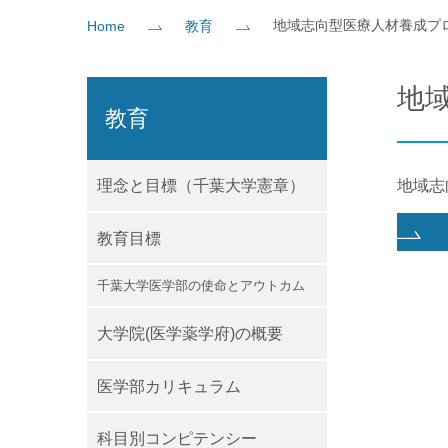
地域志向型医療人材養成プ
Home
教育
社会貢献
企業の方
大学院志望の方
医学部志望の方
卒業生の方
在学生・教員の方
お問い
地
教育
理念と目標（千葉大学憲章）
地域志
教育目標
千葉大学医学部の使命とアウトカム
大学院(医学薬学府)の概要
医学部カリキュラム
科目別コンピテンシー