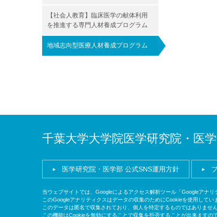
【社会人教育】臨床医学の献体利用
を推進する専門人材養成プログラム
地域志向型医療人材養成プログラム
千葉大学大学院医学研究院・医学
医学研究院・医学部 公式SNS運用方針
当ウェブサイトでは、Googleによるアクセス解析ツール「Googleア
このGoogleアナリティクスはデータの収集のためにCookieを使用してい
このデータは匿名で収集されており、個人を特定するものではありませ
この機能はCookieを無効にすることで収集を拒否することが出来ます