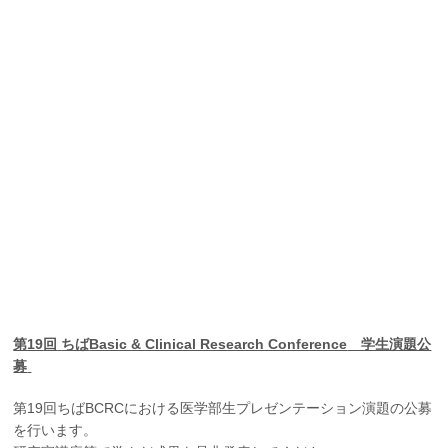
第19
回
ちば
Basic & Clinical Research Conference
学生演題公
募
第19回ちばBCRCにおける医学部生プレゼンテーション演題の公募
を行います。