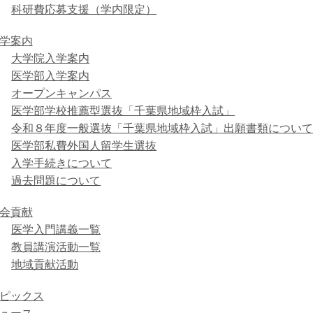
科研費応募支援（学内限定）
学案内
大学院入学案内
医学部入学案内
オープンキャンパス
医学部学校推薦型選抜「千葉県地域枠入試」
令和８年度一般選抜「千葉県地域枠入試」出願書類につい
医学部私費外国人留学生選抜
入学手続きについて
過去問題について
会貢献
医学入門講義一覧
教員講演活動一覧
地域貢献活動
ピックス