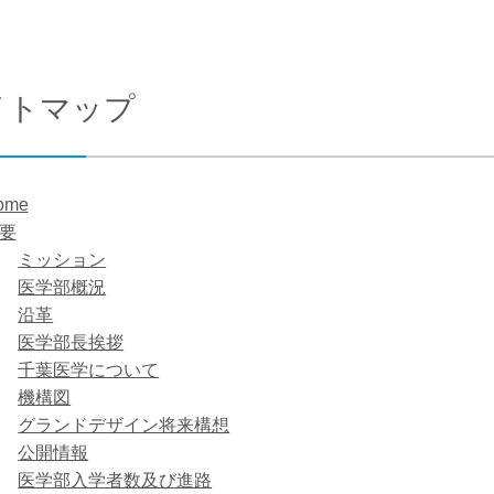
合わせ
交通アクセス
イトマップ
ome
要
ミッション
医学部概況
沿革
医学部長挨拶
千葉医学について
機構図
グランドデザイン将来構想
公開情報
医学部入学者数及び進路