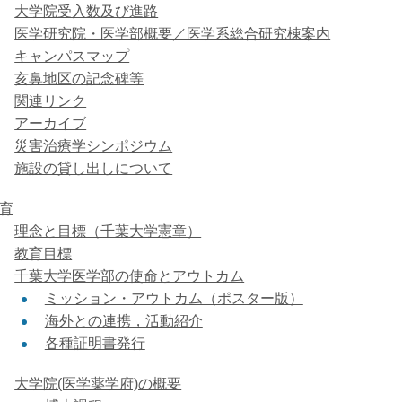
大学院受入数及び進路
医学研究院・医学部概要／医学系総合研究棟案内
キャンパスマップ
亥鼻地区の記念碑等
関連リンク
アーカイブ
災害治療学シンポジウム
施設の貸し出しについて
育
理念と目標（千葉大学憲章）
教育目標
千葉大学医学部の使命とアウトカム
ミッション・アウトカム（ポスター版）
海外との連携，活動紹介
各種証明書発行
大学院(医学薬学府)の概要