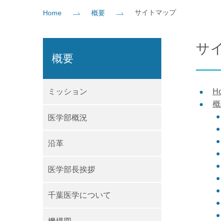
サイトマップ
Home
概要
社会貢献
企業の方
大学院志望の方
医学部志望の方
卒業生の方
在学生・教員の方
お問い
サ
概要
ミッション
H
概
医学部概況
沿革
医学部長挨拶
千葉医学について