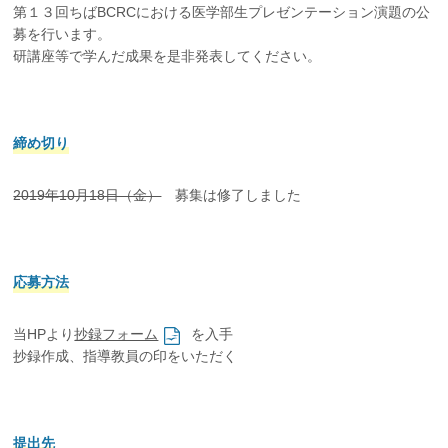
第１３回ちばBCRCにおける医学部生プレゼンテーション演題の公
募を行います。
研講座等で学んだ成果を是非発表してください。
締め切り
2019年10月18日（金）
募集は修了しました
応募方法
当HPより
抄録フォーム
を入手
抄録作成、指導教員の印をいただく
提出先