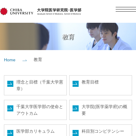
English
日本語
Home
教育
概要
教育
Home
教育
理念と目標（千葉大学憲
教育目標
章）
研究
千葉大学医学部の使命と
大学院(医学薬学府)の概
入学案内
アウトカム
要
社会貢献
医学部カリキュラム
科目別コンピテンシー