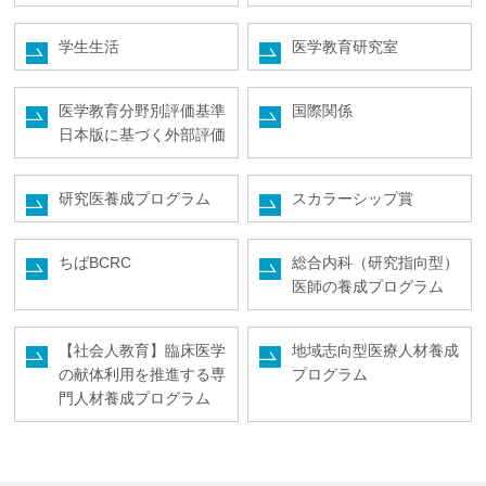
企業の方
大学院志望の方
医学部志望の方
卒業生の方
在学生・教員の方
お問い合わせ
交通アクセス
学生生活
医学教育研究室
医学教育分野別評価基準
国際関係
日本版に基づく外部評価
研究医養成プログラム
スカラーシップ賞
ちばBCRC
総合内科（研究指向型）
医師の養成プログラム
【社会人教育】臨床医学
地域志向型医療人材養成
の献体利用を推進する専
プログラム
門人材養成プログラム