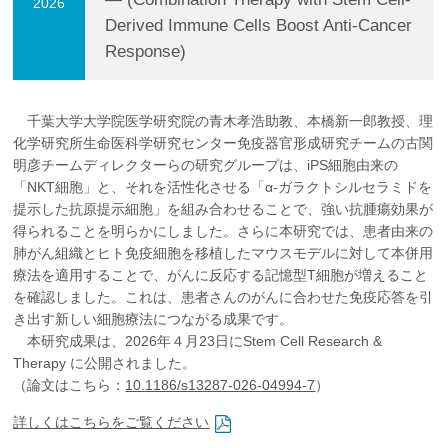
2026
企業の方
大学院志望の方
医学部志望の方
卒業生の方
在学生・教員の方
Derived Immune Cells Boost Anti-Cancer
お問い合わせ
交通アクセス
Response)
千葉大学大学院医学研究院の青木孝浩助教、本橋新一郎教授、理
化学研究所生命医科学研究センター免疫器官形成研究チームの古関
明彦チームディレクターらの研究グループは、iPS細胞由来の
「NKT細胞」と、それを活性化させる「α-ガラクトシルセラミドを
提示した抗原提示細胞」を組み合わせることで、強い抗腫瘍効果が
得られることを明らかにしました。さらに本研究では、患者由来の
肺がん組織とヒト免疫細胞を移植したマウスモデルに対して本併用
療法を適用することで、がんに反応する記憶型T細胞が増えること
を確認しました。これは、患者さんのがんに合わせた免疫応答を引
き出す新しい細胞療法につながる成果です。
本研究成果は、2026年４月23日にStem Cell Research &
Therapy に公開されました。
（論文はこちら：
10.1186/s13287-026-04994-7
）
詳しくはこちらをご覧ください