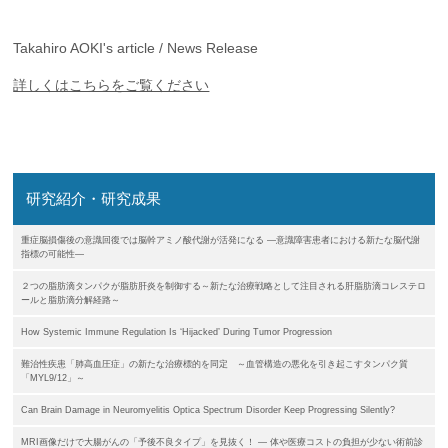
Takahiro AOKI's article / News Release
詳しくはこちらをご覧ください
研究紹介・研究成果
重症脳損傷後の意識回復では脳幹アミノ酸代謝が活発になる ―意識障害患者における新たな脳代謝
指標の可能性―
２つの脂肪滴タンパクが脂肪肝炎を制御する～新たな治療戦略として注目される肝脂肪滴コレステロ
ールと脂肪滴分解経路～
How Systemic Immune Regulation Is ‘Hijacked’ During Tumor Progression
難治性疾患「肺高血圧症」の新たな治療標的を同定 ～血管構造の悪化を引き起こすタンパク質
「MYL9/12」～
Can Brain Damage in Neuromyelitis Optica Spectrum Disorder Keep Progressing Silently?
MRI画像だけで大腸がんの「予後不良タイプ」を見抜く！ ― 体や医療コストの負担が少ない術前診