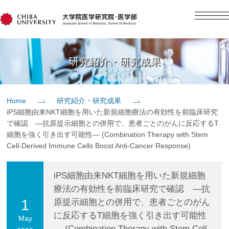
English
日本語
Home
研究紹介・研究成果
概要
Home
研究紹介・研究成果
iPS細胞由来NKT細胞を用いた新規細胞療法の有効性を前臨床研究
教育
で確認 ―抗原提示細胞との併用で、患者ごとのがんに反応するT
細胞を強く引き出す可能性― (Combination Therapy with Stem
Cell-Derived Immune Cells Boost Anti-Cancer Response)
研究
iPS細胞由来NKT細胞を用いた新規細胞
入学案内
療法の有効性を前臨床研究で確認 ―抗
1
原提示細胞との併用で、患者ごとのがん
社会貢献
に反応するT細胞を強く引き出す可能性
May
― (Combination Therapy with Stem Cell-