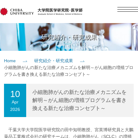
English
日本語
Home
研究紹介・研究成果
概要
Home
研究紹介・研究成果
小細胞肺がんの新たな治療メカニズムを解明～がん細胞の増殖プロ
教育
グラムを書き換える新たな治療コンセプト～
研究
10
小細胞肺がんの新たな治療メカニズムを
解明～がん細胞の増殖プログラムを書き
Apr
換える新たな治療コンセプト～
2026
入学案内
社会貢献
千葉大学大学院医学研究院の田中知明教授、宮英博研究員と大鵬
薬品工業株式会社の研究チームは、小細胞肺がん（SCLC）の増殖