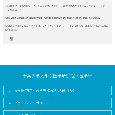
難治性疾患「肺高血圧症」の新たな治療標的を同定 ～血管構造の悪化を引き起こすタンパク質
「MYL9/12」～
Can Brain Damage in Neuromyelitis Optica Spectrum Disorder Keep Progressing Silently?
MRI画像だけで大腸がんの「予後不良タイプ」を見抜く！ ― 体や医療コストの負担が少ない術前診
断AIを開発 ―
一覧へ
千葉大学大学院医学研究院・医学部
医学研究院・医学部 公式SNS運用方針
プライバシーポリシー