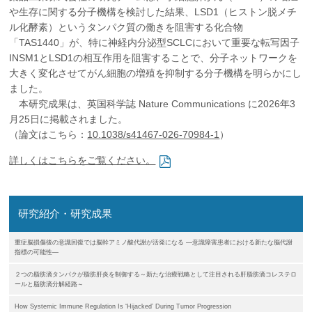
企業の方
大学院志望の方
医学部志望の方
卒業生の方
在学生・教員の方
や生存に関する分子機構を検討した結果、LSD1（ヒストン脱メチ
お問い合わせ
交通アクセス
ル化酵素）というタンパク質の働きを阻害する化合物
「TAS1440」が、特に神経内分泌型SCLCにおいて重要な転写因子
INSM1とLSD1の相互作用を阻害することで、分子ネットワークを
大きく変化させてがん細胞の増殖を抑制する分子機構を明らかにし
ました。
本研究成果は、英国科学誌 Nature Communications に2026年3
月25日に掲載されました。
（論文はこちら：
10.1038/s41467-026-70984-1
）
詳しくはこちらをご覧ください。
研究紹介・研究成果
重症脳損傷後の意識回復では脳幹アミノ酸代謝が活発になる ―意識障害患者における新たな脳代謝
指標の可能性―
２つの脂肪滴タンパクが脂肪肝炎を制御する～新たな治療戦略として注目される肝脂肪滴コレステロ
ールと脂肪滴分解経路～
How Systemic Immune Regulation Is ‘Hijacked’ During Tumor Progression