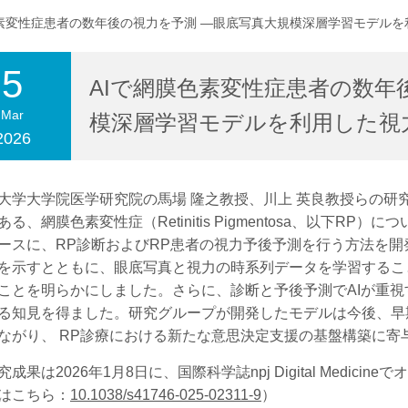
色素変性症患者の数年後の視力を予測 ―眼底写真大規模深層学習モデル
5
合わせ
交通アクセス
AIで網膜色素変性症患者の数年
Mar
模深層学習モデルを利用した視
2026
学大学院医学研究院の馬場 隆之教授、川上 英良教授らの研
ある、網膜色素変性症（Retinitis Pigmentosa、以下
ースに、RP診断およびRP患者の視力予後予測を行う方法を開
を示すとともに、眼底写真と視力の時系列データを学習するこ
ことを明らかにしました。さらに、診断と予後予測でAIが重視
る知見を得ました。研究グループが開発したモデルは今後、早
ながり、 RP診療における新たな意思決定支援の基盤構築に
果は2026年1月8日に、国際科学誌npj Digital Medici
はこちら：
10.1038/s41746-025-02311-9
）​​​​​​​