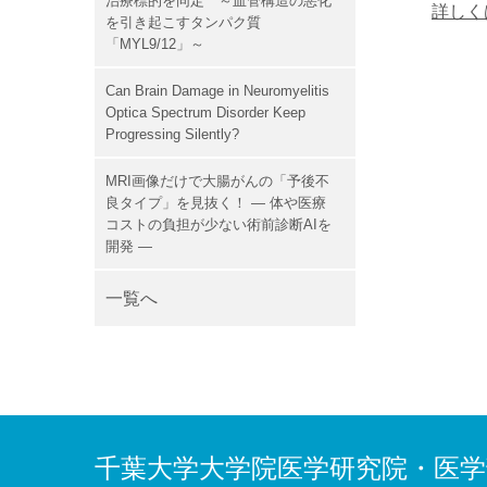
治療標的を同定 ～血管構造の悪化
詳しく
を引き起こすタンパク質
「MYL9/12」～
Can Brain Damage in Neuromyelitis
Optica Spectrum Disorder Keep
Progressing Silently?
MRI画像だけで大腸がんの「予後不
良タイプ」を見抜く！ ― 体や医療
コストの負担が少ない術前診断AIを
開発 ―
一覧へ
千葉大学大学院医学研究院・医学