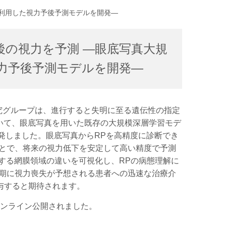
を利用した視力予後予測モデルを開発―
後の視力を予測 ―眼底写真大規
力予後予測モデルを開発―
究グループは、進行すると失明に至る遺伝性の指定
RP）について、眼底写真を用いた既存の大規模深層学習モデ
発しました。眼底写真からRPを高精度に診断でき
とで、将来の視力低下を安定して高い精度で予測
する網膜領域の違いを可視化し、RPの病態理解に
期に視力喪失が予想される患者への迅速な治療介
寄与すると期待されます。
neでオンライン公開されました。