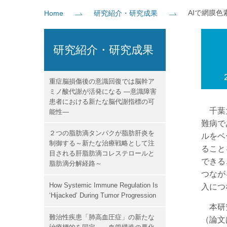
AIで網膜
Home
研究紹介・研究成果
社会貢献
企業の方
大学院志望の方
医学部志望の方
卒業生の方
在学生・教員の方
お問い
研究紹介・研究成果
重症脳損傷後の意識回復では脳幹ア
ミノ酸代謝が活発になる ―意識障害
患者における新たな脳代謝指標の可
千葉大
能性―
難病で
２つの脂肪滴タンパクが脂肪肝炎を
ルをベ
制御する～新たな治療戦略として注
ること
目される肝脂肪滴コレステロールと
できる
脂肪滴分解経路～
つなが
How Systemic Immune Regulation Is
入につ
‘Hijacked’ During Tumor Progression
本研究成
難治性疾患「肺高血圧症」の新たな
（論文