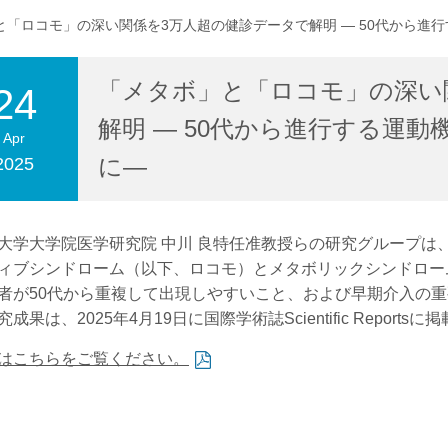
と「ロコモ」の深い関係を3万人超の健診データで解明 ― 50代から進
「メタボ」と「ロコモ」の深い
合わせ
交通アクセス
24
解明 ― 50代から進行する運
Apr
に―
2025
学大学院医学研究院 中川 良特任准教授らの研究グループは
ィブシンドローム（以下、ロコモ）とメタボリックシンドロー
者が50代から重複して出現しやすいこと、および早期介入の
果は、2025年4月19日に国際学術誌Scientific Reports
はこちらをご覧ください。