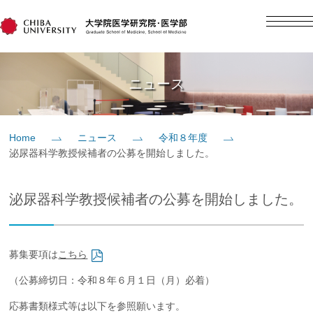
English
日本語
Home
ニュース
概要
Home
ニュース
令和８年度
泌尿器科学教授候補者の公募を開始しました。
教育
泌尿器科学教授候補者の公募を開始しました。
研究
入学案内
募集要項は
こちら
（公募締切日：令和８年６月１日（月）必着）
社会貢献
応募書類様式等は以下を参照願います。