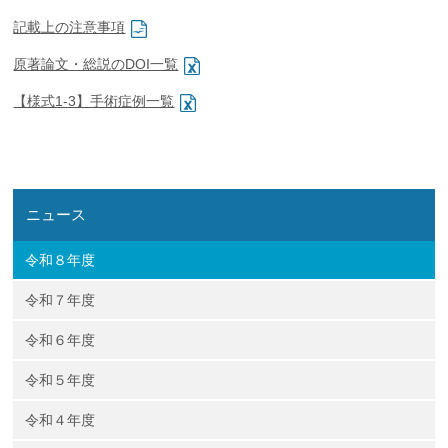
企業の方
大学院志望の方
医学部志望の方
卒業生の方
在学生・教員の方
記載上の注意事項
お問い合わせ
交通アクセス
原著論文・総説のDOI一覧
【様式1-3】手術症例一覧
ニュース
令和８年度
令和７年度
令和６年度
令和５年度
令和４年度