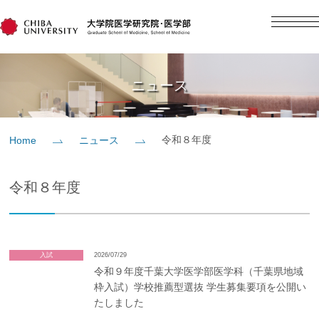
English
日本語
Home
ニュース
概要
令和８年度
Home
ニュース
教育
令和８年度
研究
入学案内
入試
2026/07/29
令和９年度千葉大学医学部医学科（千葉県地域
枠入試）学校推薦型選抜 学生募集要項を公開い
社会貢献
たしました