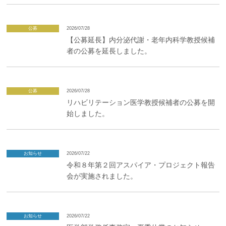
企業の方
大学院志望の方
医学部志望の方
卒業生の方
在学生・教員の方
お問い合わせ
交通アクセス
公募
2026/07/28
【公募延長】内分泌代謝・老年内科学教授候補
者の公募を延長しました。
公募
2026/07/28
リハビリテーション医学教授候補者の公募を開
始しました。
お知らせ
2026/07/22
令和８年第２回アスパイア・プロジェクト報告
会が実施されました。
お知らせ
2026/07/22