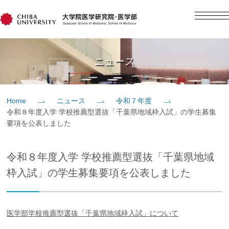
English
日本語
Home
ニュース
概要
Home
ニュース
令和７年度
令和８年度入学 学校推薦型選抜「千葉県地域枠入試」の学生募集
教育
要項を公表しました
研究
令和８年度入学 学校推薦型選抜「千葉県地域
枠入試」の学生募集要項を公表しました
入学案内
医学部学校推薦型選抜「千葉県地域枠入試」について
社会貢献