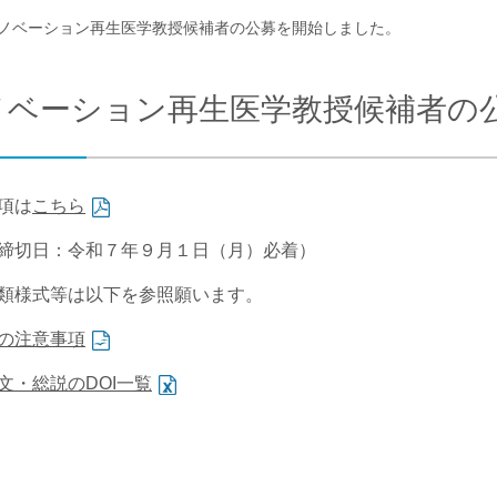
ノベーション再生医学教授候補者の公募を開始しました。
合わせ
交通アクセス
ノベーション再生医学教授候補者の
項は
こちら
締切日：令和７年９月１日（月）必着）
類様式等は以下を参照願います。
の注意事項
文・総説のDOI一覧