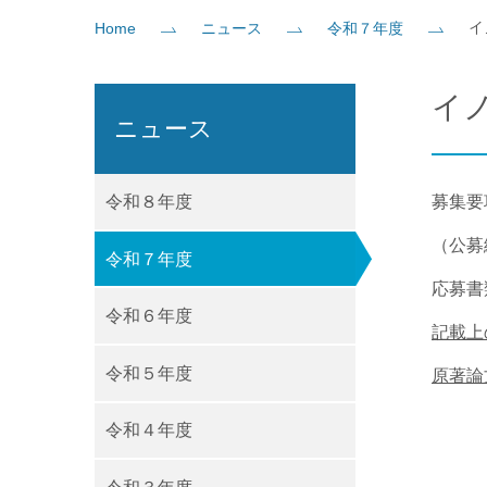
イ
Home
ニュース
令和７年度
社会貢献
企業の方
大学院志望の方
医学部志望の方
卒業生の方
在学生・教員の方
お問い
イ
ニュース
令和８年度
募集要
（公募
令和７年度
応募書
令和６年度
記載上
令和５年度
原著論
令和４年度