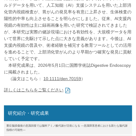
企業の方
大学院志望の方
医学部志望の方
卒業生の方
在学生・教員の方
ルドデータを用いて、人工知能（AI）支援システムを用いた上部消
お問い合わせ
交通アクセス
化管内視鏡検査が、胃がんの発見率を有意に上昇させ、生体検査の
陽性的中率も向上させることを明らかにしました。従来、AI支援内
視鏡の有効性は主に録画画像を用いた研究で検証されてきました
が、本研究は実際の健診現場における有効性を、大規模データを用
いて世界に先駆けて示した点に大きな意義があります。今後は、AI
支援内視鏡の普及や、術者経験を補完する教育ツールとしての活用
を進めることで、上部消化管がんのより早期かつ確実な発見に貢献
していく予定です。
本研究成果は、2026年5月1日に国際学術誌Digestive Endoscopy
に掲載されました。
（論文はこちら：
10.1111/den.70159
）
詳しくはこちらをご覧ください
研究紹介・研究成果
重症脳損傷後の意識回復では脳幹アミノ酸代謝が活発になる ―意識障害患者における新たな脳代謝
指標の可能性―