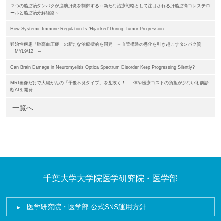
２つの脂肪滴タンパクが脂肪肝炎を制御する～新たな治療戦略として注目される肝脂肪滴コレステロ
ールと脂肪滴分解経路～
How Systemic Immune Regulation Is ‘Hijacked’ During Tumor Progression
難治性疾患「肺高血圧症」の新たな治療標的を同定 ～血管構造の悪化を引き起こすタンパク質
「MYL9/12」～
Can Brain Damage in Neuromyelitis Optica Spectrum Disorder Keep Progressing Silently?
MRI画像だけで大腸がんの「予後不良タイプ」を見抜く！ ― 体や医療コストの負担が少ない術前診
断AIを開発 ―
一覧へ
千葉大学大学院医学研究院・医学部
医学研究院・医学部 公式SNS運用方針