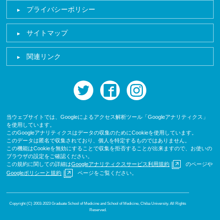
プライバシーポリシー
サイトマップ
関連リンク
twitter
facebook
instagram
当ウェブサイトでは、Googleによるアクセス解析ツール「Googleアナリティクス」
を使用しています。
このGoogleアナリティクスはデータの収集のためにCookieを使用しています。
このデータは匿名で収集されており、個人を特定するものではありません。
この機能はCookieを無効にすることで収集を拒否することが出来ますので、お使いの
ブラウザの設定をご確認ください。
この規約に関しての詳細は
Googleアナリティクスサービス利用規約
のページや
Googleポリシーと規約
ページをご覧ください。
Copyright (C) 2003-2023 Graduate School of Medicine and School of Medicine, Chiba University. All Rights
Reserved.