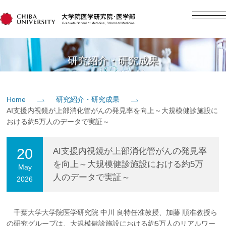
English
日本語
Home
研究紹介・研究成果
概要
Home
研究紹介・研究成果
AI支援内視鏡が上部消化管がんの発見率を向上～大規模健診施設に
教育
おける約5万人のデータで実証～
研究
20
AI支援内視鏡が上部消化管がんの発見率
を向上～大規模健診施設における約5万
May
人のデータで実証～
2026
入学案内
社会貢献
千葉大学大学院医学研究院 中川 良特任准教授、加藤 順准教授ら
の研究グループは、大規模健診施設における約5万人のリアルワー