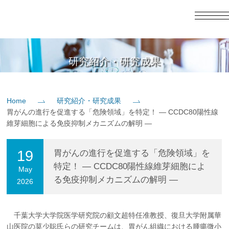
English
日本語
Home
研究紹介・研究成果
概要
Home
研究紹介・研究成果
胃がんの進行を促進する「危険領域」を特定！ ― CCDC80陽性線
教育
維芽細胞による免疫抑制メカニズムの解明 ―
研究
19
胃がんの進行を促進する「危険領域」を
特定！ ― CCDC80陽性線維芽細胞によ
May
る免疫抑制メカニズムの解明 ―
2026
入学案内
社会貢献
千葉大学大学院医学研究院の顧文超特任准教授、復旦大学附属華
山医院の莫少聡氏らの研究チームは、胃がん組織における腫瘍微小