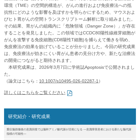
企業の方
大学院志望の方
医学部志望の方
卒業生の方
在学生・教員の方
環境（TME）の空間的構造が、がんの進行および免疫療法への抵
お問い合わせ
交通アクセス
抗性にどのような影響を及ぼすかを明らかにするため、マウスおよ
びヒト胃がんの空間トランスクリプトーム解析に取り組みました。
その結果、胃がんの組織内に「危険領域（Danger Zone）」が存在
することを発見しました。この領域ではCCDC80陽性線維芽細胞が
がんを攻撃する免疫細胞(CD8陽性T細胞)を捕らえて働きを弱め、
免疫療法の効果を妨げていることが分かりました。今回の研究成果
は、免疫療法が効きにくい胃がん患者の見分け方や、新たな治療法
の開発につながると期待されます。
本研究成果は、2026年3月7日に学術誌Apoptosisで公開されまし
た。
（論文はこちら：
10.1007/s10495-026-02287-1
）
詳しくはこちらをご覧ください
研究紹介・研究成果
重症脳損傷後の意識回復では脳幹アミノ酸代謝が活発になる ―意識障害患者における新たな脳代謝
指標の可能性―