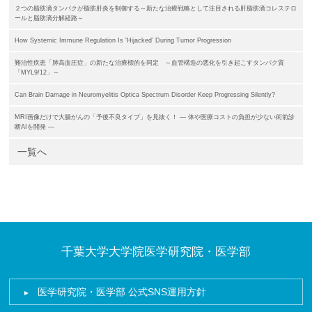
２つの脂肪滴タンパクが脂肪肝炎を制御する～新たな治療戦略として注目される肝脂肪滴コレステロ
ールと脂肪滴分解経路～
How Systemic Immune Regulation Is ‘Hijacked’ During Tumor Progression
難治性疾患「肺高血圧症」の新たな治療標的を同定 ～血管構造の悪化を引き起こすタンパク質
「MYL9/12」～
Can Brain Damage in Neuromyelitis Optica Spectrum Disorder Keep Progressing Silently?
MRI画像だけで大腸がんの「予後不良タイプ」を見抜く！ ― 体や医療コストの負担が少ない術前診
断AIを開発 ―
一覧へ
千葉大学大学院医学研究院・医学部
医学研究院・医学部 公式SNS運用方針