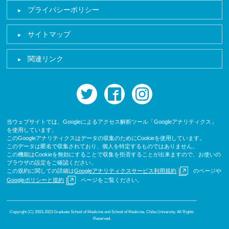
プライバシーポリシー
サイトマップ
関連リンク
twitter
facebook
instagram
当ウェブサイトでは、Googleによるアクセス解析ツール「Googleアナリティクス」
を使用しています。
このGoogleアナリティクスはデータの収集のためにCookieを使用しています。
このデータは匿名で収集されており、個人を特定するものではありません。
この機能はCookieを無効にすることで収集を拒否することが出来ますので、お使いの
ブラウザの設定をご確認ください。
この規約に関しての詳細は
Googleアナリティクスサービス利用規約
のページや
Googleポリシーと規約
ページをご覧ください。
Copyright (C) 2003-2023 Graduate School of Medicine and School of Medicine, Chiba University. All Rights
Reserved.