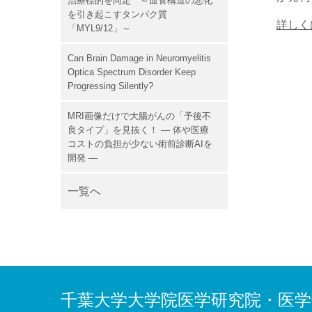
治療標的を同定 ～血管構造の悪化
を引き起こすタンパク質
詳しく
「MYL9/12」～
Can Brain Damage in Neuromyelitis
Optica Spectrum Disorder Keep
Progressing Silently?
MRI画像だけで大腸がんの「予後不
良タイプ」を見抜く！ ― 体や医療
コストの負担が少ない術前診断AIを
開発 ―
一覧へ
千葉大学大学院医学研究院・医学