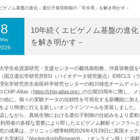
エピゲノム基盤の進化－遺伝子発現制御の「司令塔」を解き明かす－
8
合わせ
交通アクセス
10年続くエピゲノム基盤の進
May
を解き明かす－
2026
学生命資源研究・支援センターの鄒兆南助教、沖真弥教授を
（国立遺伝学研究所BSI（バイオデータ研究拠点）/DBCLS
理化学研究所生命医科学研究センターの粕川雄也チームディレ
ChIP-Atlas（
https://chip-atlas.org
）
の公開10周年に際し、
の他に、個々の実験データの信頼性を可視化する新機能に加え、
をより簡便に行える新しいオンラインツールを実装しました。
認しながら、真核生物における遺伝子制御の仕組みをより柔軟に
asは利用者の多様な需要により即したエピゲノム解析インフラへ
の成果は、グリニッジ標準時間2026年4月29日に英国オックスフォード
する学術誌『
NucleicAcidsResearch
』（オンライン版）に掲載