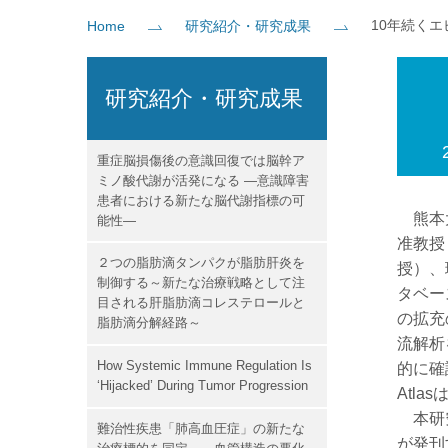
10年続く
Home
研究紹介・研究成果
社会貢献
企業の方
大学院志望の方
医学部志望の方
卒業生の方
在学生・教員の方
お問い
研究紹介・研究成果
重症脳損傷後の意識回復では脳幹ア
ミノ酸代謝が活発になる ―意識障害
患者における新たな脳代謝指標の可
熊本大
能性―
准教授
２つの脂肪滴タンパクが脂肪肝炎を
授）、
制御する～新たな治療戦略として注
タベース
目される肝脂肪滴コレステロールと
の拡充
脂肪滴分解経路～
流解析
How Systemic Immune Regulation Is
的に確
‘Hijacked’ During Tumor Progression
Atl
本研究
難治性疾患「肺高血圧症」の新たな
が発刊