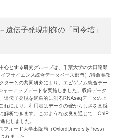
化－遺伝子発現制御の「司令塔」
中心とする研究グループは、千葉大学の大田達郎
（ライフサイエンス統合データベース部門）/特命准教
クターとの共同研究により、エピゲノム統合デー
メジャーアップデートを実施しました。収録データ
遺伝子発現を網羅的に測るRNAseqデータの上
これにより、利用者はデータの確からしさを直感
解析できます。このような改良を通じて、ChIP-
と進化しました。
大学出版局（OxfordUniversityPress）
されました。