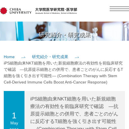
English
日本語
Home
研究紹介・研究成果
概要
Home
研究紹介・研究成果
iPS細胞由来NKT細胞を用いた新規細胞療法の有効性を前臨床研究
教育
で確認 ―抗原提示細胞との併用で、患者ごとのがんに反応するT
細胞を強く引き出す可能性― (Combination Therapy with Stem
Cell-Derived Immune Cells Boost Anti-Cancer Response)
研究
iPS細胞由来NKT細胞を用いた新規細胞
入学案内
療法の有効性を前臨床研究で確認 ―抗
1
原提示細胞との併用で、患者ごとのがん
社会貢献
に反応するT細胞を強く引き出す可能性
May
― (Combination Therapy with Stem Cell-