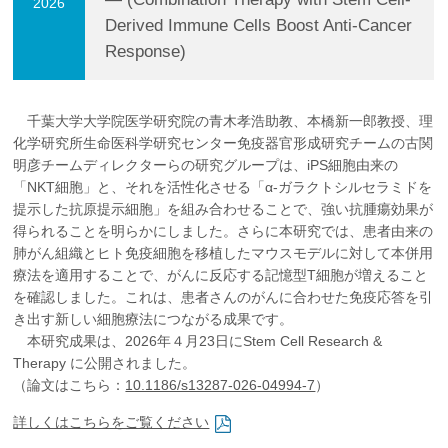
2026
企業の方
大学院志望の方
医学部志望の方
卒業生の方
在学生・教員の方
Derived Immune Cells Boost Anti-Cancer
お問い合わせ
交通アクセス
Response)
千葉大学大学院医学研究院の青木孝浩助教、本橋新一郎教授、理
化学研究所生命医科学研究センター免疫器官形成研究チームの古関
明彦チームディレクターらの研究グループは、iPS細胞由来の
「NKT細胞」と、それを活性化させる「α-ガラクトシルセラミドを
提示した抗原提示細胞」を組み合わせることで、強い抗腫瘍効果が
得られることを明らかにしました。さらに本研究では、患者由来の
肺がん組織とヒト免疫細胞を移植したマウスモデルに対して本併用
療法を適用することで、がんに反応する記憶型T細胞が増えること
を確認しました。これは、患者さんのがんに合わせた免疫応答を引
き出す新しい細胞療法につながる成果です。
本研究成果は、2026年４月23日にStem Cell Research &
Therapy に公開されました。
（論文はこちら：
10.1186/s13287-026-04994-7
）
詳しくはこちらをご覧ください