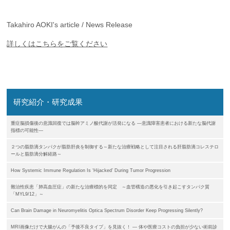
Takahiro AOKI's article / News Release
詳しくはこちらをご覧ください
研究紹介・研究成果
重症脳損傷後の意識回復では脳幹アミノ酸代謝が活発になる ―意識障害患者における新たな脳代謝
指標の可能性―
２つの脂肪滴タンパクが脂肪肝炎を制御する～新たな治療戦略として注目される肝脂肪滴コレステロ
ールと脂肪滴分解経路～
How Systemic Immune Regulation Is ‘Hijacked’ During Tumor Progression
難治性疾患「肺高血圧症」の新たな治療標的を同定 ～血管構造の悪化を引き起こすタンパク質
「MYL9/12」～
Can Brain Damage in Neuromyelitis Optica Spectrum Disorder Keep Progressing Silently?
MRI画像だけで大腸がんの「予後不良タイプ」を見抜く！ ― 体や医療コストの負担が少ない術前診