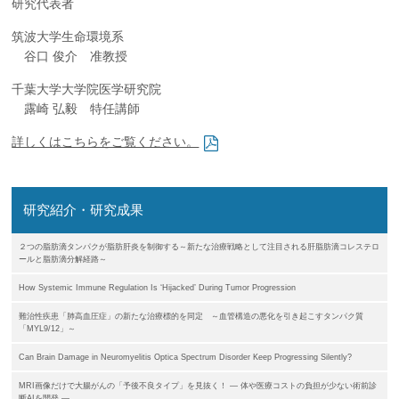
研究代表者
筑波大学生命環境系
谷口 俊介 准教授
千葉大学大学院医学研究院
露崎 弘毅 特任講師
詳しくはこちらをご覧ください。
研究紹介・研究成果
２つの脂肪滴タンパクが脂肪肝炎を制御する～新たな治療戦略として注目される肝脂肪滴コレステロ
ールと脂肪滴分解経路～
How Systemic Immune Regulation Is ‘Hijacked’ During Tumor Progression
難治性疾患「肺高血圧症」の新たな治療標的を同定 ～血管構造の悪化を引き起こすタンパク質
「MYL9/12」～
Can Brain Damage in Neuromyelitis Optica Spectrum Disorder Keep Progressing Silently?
MRI画像だけで大腸がんの「予後不良タイプ」を見抜く！ ― 体や医療コストの負担が少ない術前診
断AIを開発 ―