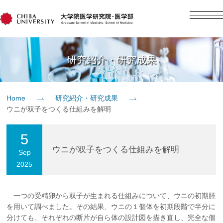
English
日本語
Home
研究紹介・研究成果
概要
Home
研究紹介・研究成果
ウニが双子をつくる仕組みを解明
教育
5
研究
ウニが双子をつくる仕組みを解明
Sep
2025
入学案内
一つの受精卵から双子が生まれる仕組みについて、ウニの初期胚
を用いて調べました。その結果、ウニの１個体を初期段階で半分に
社会貢献
分けても、それぞれの断片が自ら体の設計図を描き直し、完全な個