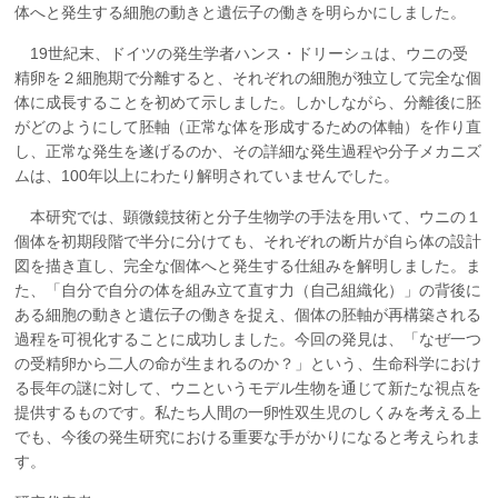
体へと発生する細胞の動きと遺伝子の働きを明らかにしました。
企業の方
大学院志望の方
医学部志望の方
卒業生の方
在学生・教員の方
お問い合わせ
交通アクセス
19世紀末、ドイツの発生学者ハンス・ドリーシュは、ウニの受
精卵を２細胞期で分離すると、それぞれの細胞が独立して完全な個
体に成長することを初めて示しました。しかしながら、分離後に胚
がどのようにして胚軸（正常な体を形成するための体軸）を作り直
し、正常な発生を遂げるのか、その詳細な発生過程や分子メカニズ
ムは、100年以上にわたり解明されていませんでした。
本研究では、顕微鏡技術と分子生物学の手法を用いて、ウニの１
個体を初期段階で半分に分けても、それぞれの断片が自ら体の設計
図を描き直し、完全な個体へと発生する仕組みを解明しました。ま
た、「自分で自分の体を組み立て直す力（自己組織化）」の背後に
ある細胞の動きと遺伝子の働きを捉え、個体の胚軸が再構築される
過程を可視化することに成功しました。今回の発見は、「なぜ一つ
の受精卵から二人の命が生まれるのか？」という、生命科学におけ
る長年の謎に対して、ウニというモデル生物を通じて新たな視点を
提供するものです。私たち人間の一卵性双生児のしくみを考える上
でも、今後の発生研究における重要な手がかりになると考えられま
す。