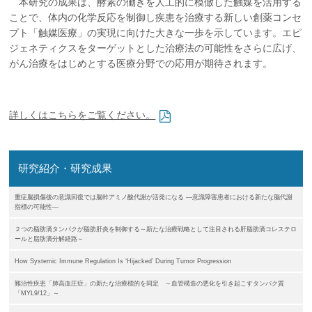
本研究の成果は、酵素の働きを人工的に模倣した触媒を活用する
ことで、体内の化学反応を制御し疾患を治療する新しい創薬コンセ
プト「触媒医療」の実現に向けた大きな一歩を示しています。エピ
ジェネティクスをターゲットとした治療法の可能性をさらに広げ、
がん治療をはじめとする医療分野での応用が期待されます。
詳しくはこちらをご覧ください。
研究紹介・研究成果
重症脳損傷後の意識回復では脳幹アミノ酸代謝が活発になる ―意識障害患者における新たな脳代謝
指標の可能性―
２つの脂肪滴タンパクが脂肪肝炎を制御する～新たな治療戦略として注目される肝脂肪滴コレステロ
ールと脂肪滴分解経路～
How Systemic Immune Regulation Is ‘Hijacked’ During Tumor Progression
難治性疾患「肺高血圧症」の新たな治療標的を同定 ～血管構造の悪化を引き起こすタンパク質
「MYL9/12」～