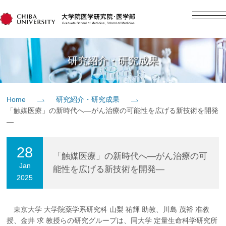
English
日本語
Home
研究紹介・研究成果
概要
Home
研究紹介・研究成果
「触媒医療」の新時代へ―がん治療の可能性を広げる新技術を開発
教育
―
28
研究
「触媒医療」の新時代へ―がん治療の可
Jan
能性を広げる新技術を開発―
2025
入学案内
東京大学 大学院薬学系研究科 山梨 祐輝 助教、川島 茂裕 准教
社会貢献
授、金井 求 教授らの研究グループは、同大学 定量生命科学研究所