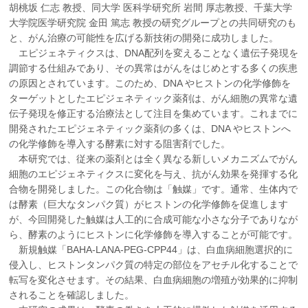
胡桃坂 仁志 教授、同大学 医科学研究所 岩間 厚志教授、千葉大学
企業の方
大学院志望の方
医学部志望の方
卒業生の方
在学生・教員の方
大学院医学研究院 金田 篤志 教授の研究グループとの共同研究のも
お問い合わせ
交通アクセス
と、がん治療の可能性を広げる新技術の開発に成功しました。
エピジェネティクスは、DNA配列を変えることなく遺伝子発現を
調節する仕組みであり、その異常はがんをはじめとする多くの疾患
の原因とされています。このため、DNA やヒストンの化学修飾を
ターゲットとしたエピジェネティック薬剤は、がん細胞の異常な遺
伝子発現を修正する治療法として注目を集めています。これまでに
開発されたエピジェネティック薬剤の多くは、DNA やヒストンへ
の化学修飾を導入する酵素に対する阻害剤でした。
本研究では、従来の薬剤とは全く異なる新しいメカニズムでがん
細胞のエピジェネティクスに変化を与え、抗がん効果を発揮する化
合物を開発しました。この化合物は「触媒」です。通常、生体内で
は酵素（巨大なタンパク質）がヒストンの化学修飾を促進します
が、今回開発した触媒は人工的に合成可能な小さな分子でありなが
ら、酵素のようにヒストンに化学修飾を導入することが可能です。
新規触媒「BAHA-LANA-PEG-CPP44」は、白血病細胞選択的に
侵入し、ヒストンタンパク質の特定の部位をアセチル化することで
転写を変化させます。その結果、白血病細胞の増殖が効果的に抑制
されることを確認しました。