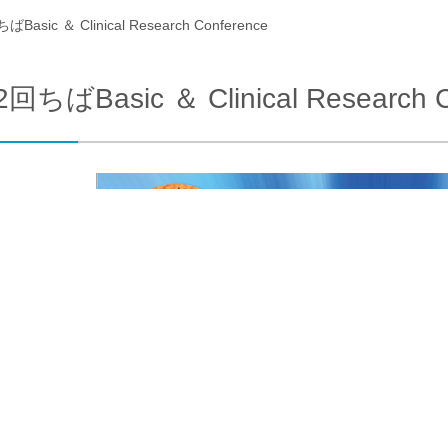
Basic ＆ Clinical Research Conference
合わせ
交通アクセス
回ちばBasic ＆ Clinical Research C