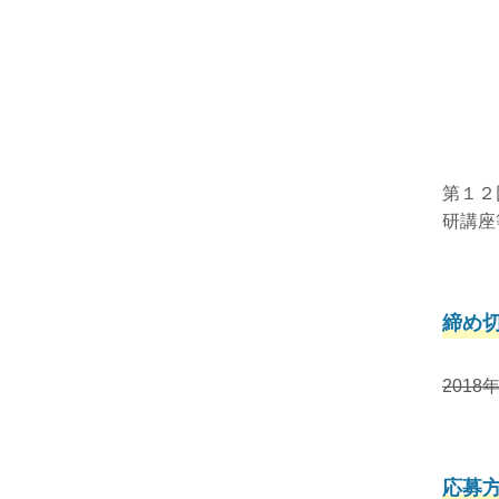
第１２
研講座
締め
2018
応募