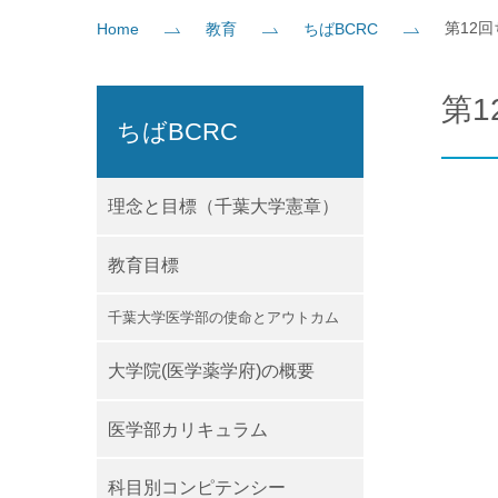
第12回ちば
Home
教育
ちばBCRC
社会貢献
企業の方
大学院志望の方
医学部志望の方
卒業生の方
在学生・教員の方
お問い
第12
ちばBCRC
理念と目標（千葉大学憲章）
教育目標
千葉大学医学部の使命とアウトカム
大学院(医学薬学府)の概要
医学部カリキュラム
科目別コンピテンシー