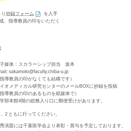
より
抄録フォーム
を入手
成、指導教員の印をいただく
先
子媒体：スカラーシップ担当 坂本
ail: sakamoto@faculty.chiba-u.jp
指導教員の印がなくても結構です）
イオメディカル研究センターのメールBOXに抄録を投稿
指導教員の印のあるものを紙媒体で）
学部本館4階の総務入り口に郵便受けがあります。
，２ともに行ってください。
秀演題には千葉医学会より表彰・賞与を予定しております。