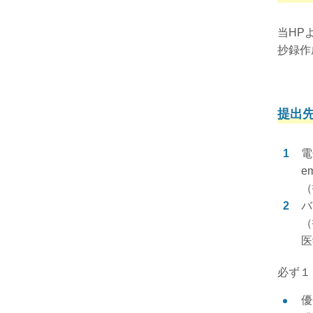
当HP
抄録作
提出
電
em
（
バ
（
医
必ず１
優