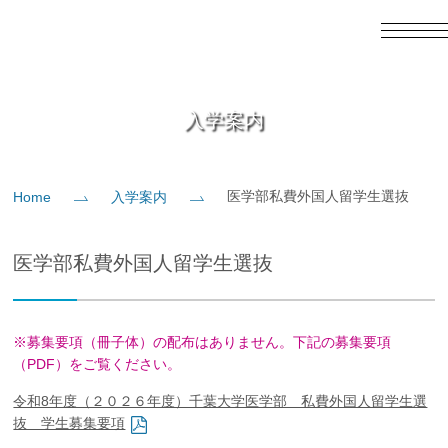
English
日本語
Home
入学案内
概要
医学部私費外国人留学生選抜
Home
入学案内
教育
医学部私費外国人留学生選抜
研究
※募集要項（冊子体）の配布はありません。下記の募集要項
入学案内
（PDF）をご覧ください。
令和8年度（２０２６年度）千葉大学医学部 私費外国人留学生選
社会貢献
抜 学生募集要項