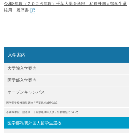
令和8年度（２０２６年度）千葉大学医学部 私費外国人留学生選
企業の方
大学院志望の方
医学部志望の方
卒業生の方
在学生・教員の方
抜用 履歴書
お問い合わせ
交通アクセス
入学案内
大学院入学案内
医学部入学案内
オープンキャンパス
医学部学校推薦型選抜「千葉県地域枠入試」
令和８年度一般選抜「千葉県地域枠入試」出願書類について
医学部私費外国人留学生選抜